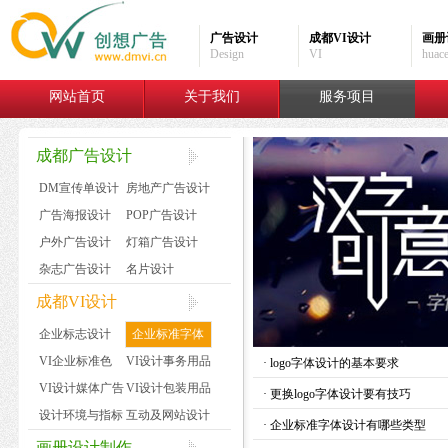
广告设计
成都VI设计
画册
Design
VI
huac
网站首页
关于我们
服务项目
成都广告设计
DM宣传单设计
房地产广告设计
广告海报设计
POP广告设计
户外广告设计
灯箱广告设计
杂志广告设计
名片设计
成都VI设计
企业标志设计
企业标准字体
VI企业标准色
VI设计事务用品
·
logo字体设计的基本要求
VI设计媒体广告
VI设计包装用品
·
更换logo字体设计要有技巧
设计环境与指标
互动及网站设计
·
企业标准字体设计有哪些类型
画册设计制作